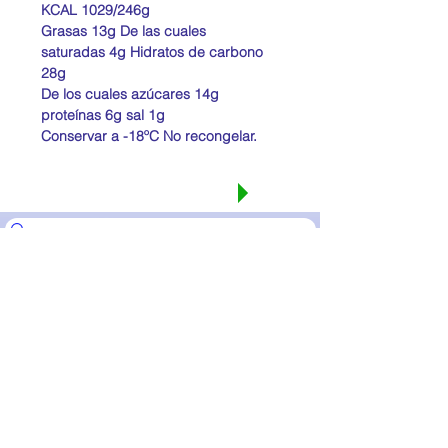
KCAL 1029/246g
Grasas 13g De las cuales
saturadas 4g Hidratos de carbono
28g
De los cuales azúcares 14g
proteínas 6g sal 1g
Conservar a -18ºC No recongelar.
Seguir comprando
Pulsa para whatsapp o ubicaciones centros
ICOD VINOS C/Canarima 1 Empalme
LA VICTORIA CG La Victoria 249
LOS REALEJOS C/Pto Franco 36