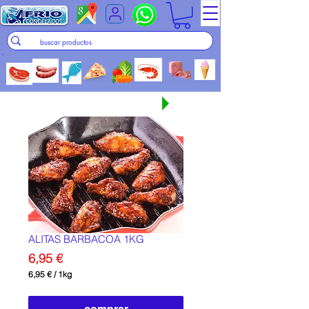
Seguir comprando
ALITAS BARBACOA 1KG
Precio
6,95 €
6,95 €
/
1kg
6,95 €
por
1