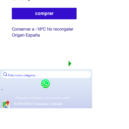
6,95 €
por
1
comprar
Kilogramos
Conservar a -18ºC No recongelar
Origen España
Seguir comprando
Pulsa para whatsapp o ubicaciones centros
ICOD VINOS C/Canarima 1 Empalme
LA VICTORIA CG La Victoria 249
LOS REALEJOS C/Pto Franco 36