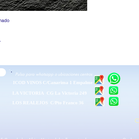
imado
.
Pulsa para whatsapp o ubicaciones centros
ICOD VINOS C/Canarima 1 Empalme
LA VICTORIA CG La Victoria 249
LOS REALEJOS C/Pto Franco 36
M