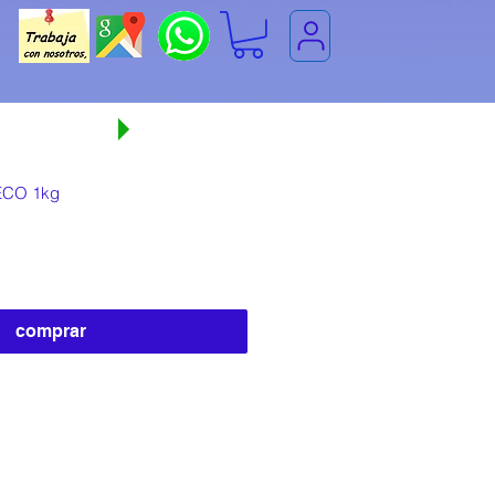
 comprando
CO 1kg
comprar