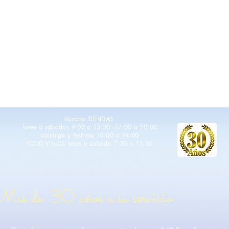
Horario TIENDAS
lunes a sábados
9:00 a 13:30 -17:00 a 20:00
domingo y festivos 10:00 a 14:00
ICOD VINOS lunes a sabado 7:30 a 13:30
as de 30 años a su servicio