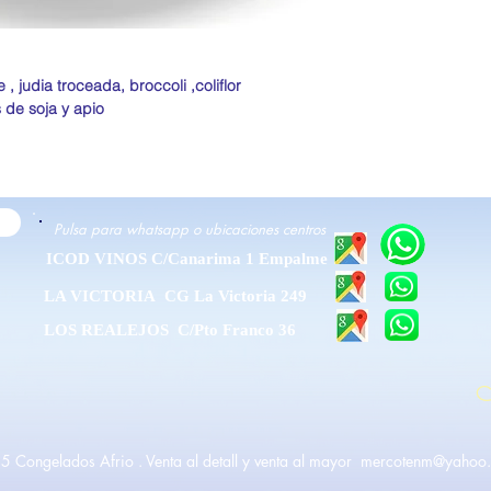
 , judia troceada, broccoli ,coliflor
 de soja y apio
Pulsa para whatsapp o ubicaciones centros
ICOD VINOS C/Canarima 1 Empalme
LA VICTORIA CG La Victoria 249
LOS REALEJOS C/Pto Franco 36
M
5 Congelados Afrio . Venta al detall y venta al mayor
mercotenm@yahoo.