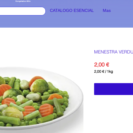
Congelados Afrio
CATALOGO ESENCIAL
Mas
Seguir
MENESTRA VERDU
Precio
2,00 €
2,00 €
/
1kg
2,00 €
por
1
Kilogramos