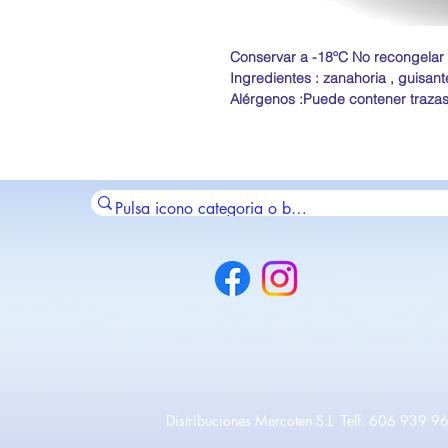
Conservar a -18ºC No recongelar
Ingredientes : zanahoria , guisante
Alérgenos :Puede contener trazas
Distribuciones Mercoten S.L Telf. 606 939 96