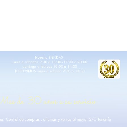
Horario TIENDAS
lunes a sábados
9:00 a 13:30 -17:00 a 20:00
domingo y festivos 10:00 a 14:00
ICOD VINOS lunes a sabado 7:30 a 13:30
as de 30 años a su servicio
es
Central de compras , oficinas y ventas al mayor S/C Tenerife