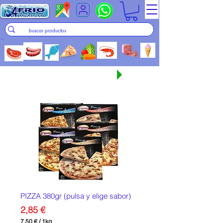
Seguir comprando
PIZZA 380gr (pulsa y elige sabor)
Precio
2,85 €
7,50 €
/
1kg