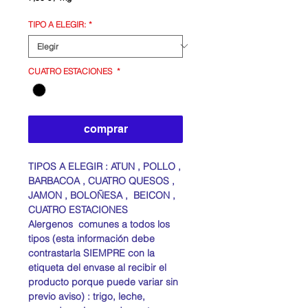
7,50 €
por
TIPO A ELEGIR:
*
1
Kilogramos
CUATRO ESTACIONES
*
comprar
TIPOS A ELEGIR : ATUN , POLLO ,
BARBACOA , CUATRO QUESOS ,
JAMON , BOLOÑESA , BEICON ,
CUATRO ESTACIONES
Alergenos comunes a todos los
tipos (esta información debe
contrastarla SIEMPRE con la
etiqueta del envase al recibir el
producto porque puede variar sin
previo aviso) : trigo, leche,