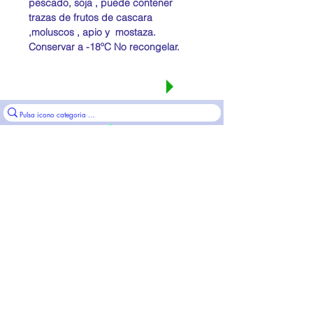
pescado, soja , puede contener
trazas de frutos de cascara
,moluscos , apio y mostaza.
Conservar a -18ºC No recongelar.
Seguir comprando
Pulsa para whatsapp o ubicaciones centros
ICOD VINOS C/Canarima 1 Empalme
LA VICTORIA CG La Victoria 249
LOS REALEJOS C/Pto Franco 36