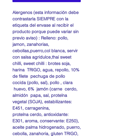
Alergenos (esta información debe
contrastarla SIEMPRE con la
etiqueta del envase al recibir el
producto porque puede variar sin
previo aviso) : Relleno: pollo,
jamon, zanahorias,
cebollas,puerro,col blanca, servir
con salsa agridulce,thai sweet
chilli, sweet chilli : brotes soja,
harina TRIGO, agua, repollo, 10%
de filete pechuga de pollo
cocida (pollo, sal), pollo , clara
huevo, 6% jamón (carne cerdo,
almidón papa, sal, proteína
vegetal (SOJA), estabilizantes:
E451, carragenina,
proteína cerdo, antioxidante:
E301, aroma, conservante: E250),
aceite palma hidrogenado, puerro,
cebolla, zanahoria, gluten TRIGO,