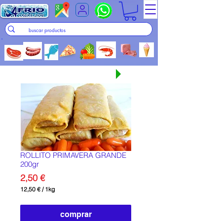
Seguir comprando
ROLLITO PRIMAVERA GRANDE
200gr
Precio
2,50 €
12,50 €
/
1kg
12,50 €
por
1
comprar
Kilogramos