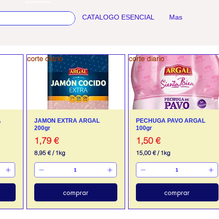
Congelados Afrio
CATALOGO ESENCIAL
Mas
corte diario
corte diario
A
JAMON EXTRA ARGAL
PECHUGA PAVO ARGAL
200gr
100gr
Precio
Precio
1,79 €
1,50 €
8,95 €
/
1kg
15,00 €
/
1kg
8
1
,
5
9
,
5
0
0
comprar
comprar
€
p
€
o
p
r
o