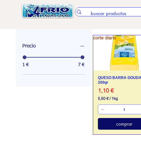
corte diario
Precio
1 €
7 €
QUESO BARRA GOUD
200gr
Precio
1,10 €
5,50 €
/
1kg
5
,
5
0
comprar
€
p
o
r