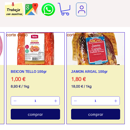
corte diario
corte diario
BEICON TELLO 100gr
JAMON ARGAL 100gr
Precio
Precio
1,00 €
1,80 €
8,93 €
/
1kg
18,00 €
/
1kg
8
1
,
8
9
,
3
0
0
€
comprar
comprar
p
€
o
p
r
o
1
r